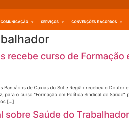
COMUNICAÇÃO
SERVIÇOS
CONVENÇÕES E ACORDOS
abalhador
s recebe curso de Formação e
dos Bancários de Caxias do Sul e Região recebeu o Doutor e
, para o curso “Formação em Política Sindical de Saúde”, p
pós […]
al sobre Saúde do Trabalhado