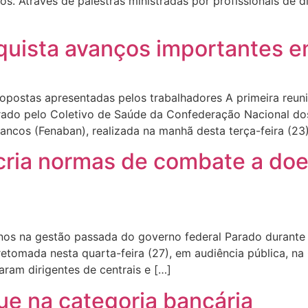
s. Através de palestras ministradas por profissionais de d
quista avanços importantes e
opostas apresentadas pelos trabalhadores A primeira reun
ado pelo Coletivo de Saúde da Confederação Nacional do
ncos (Fenaban), realizada na manhã desta terça-feira (23)
cria normas de combate a doe
nos na gestão passada do governo federal Parado durante d
 retomada nesta quarta-feira (27), em audiência pública, 
ram dirigentes de centrais e […]
ue na categoria bancária