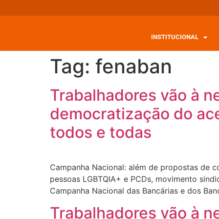
INSTITUCIONAL
Tag:
fenaban
Trabalhadores vão à 
democratização do ac
todos e todas
Campanha Nacional: além de propostas de com
pessoas LGBTQIA+ e PCDs, movimento sindical
Campanha Nacional das Bancárias e dos Banc
Trabalhadores vão à 