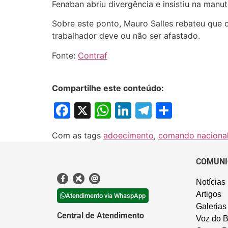
Fenaban abriu divergência e insistiu na manu
Sobre este ponto, Mauro Salles rebateu que o
trabalhador deve ou não ser afastado.
Fonte:
Contraf
Compartilhe este conteúdo:
Facebook
X
WhatsApp
LinkedIn
Telegram
Share
Com as tags
adoecimento
,
comando naciona
COMUNI
Notícias
Artigos
Atendimento via WhaspApp
Galerias
Central de Atendimento
Voz do B