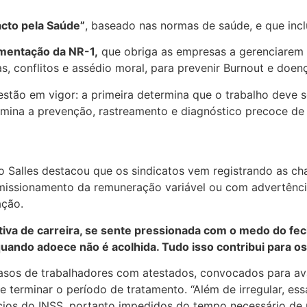
cto pela Saúde”
, baseado nas normas de saúde, e que inclu
ementação da NR-1,
que obriga as empresas a gerenciarem o
, conflitos e assédio moral, para prevenir Burnout e doen
estão em vigor: a primeira determina que o trabalho deve s
mina a prevenção, rastreamento e diagnóstico precoce de 
 Salles destacou que os sindicatos vem registrando as c
issionamento da remuneração variável ou com advertência
ação.
tiva de carreira, se sente pressionada com o medo do f
ndo adoece não é acolhida. Tudo isso contribui para os r
 casos de trabalhadores com atestados, convocados para a
de terminar o período de tratamento. “Além de irregular, e
cios do INSS, portanto impedidos do tempo necessário de 