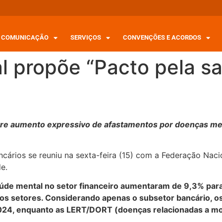
COMUNICAÇÃO
SERVIÇOS
CONVENÇÕES E ACORDOS
 propõe “Pacto pela s
tre aumento expressivo de afastamentos por doenças men
ários se reuniu na sexta-feira (15) com a Federação Nac
e.
aúde mental no setor financeiro aumentaram de 9,3% para
 os setores. Considerando apenas o subsetor bancário, 
24, enquanto as LERT/DORT (doenças relacionadas a mov