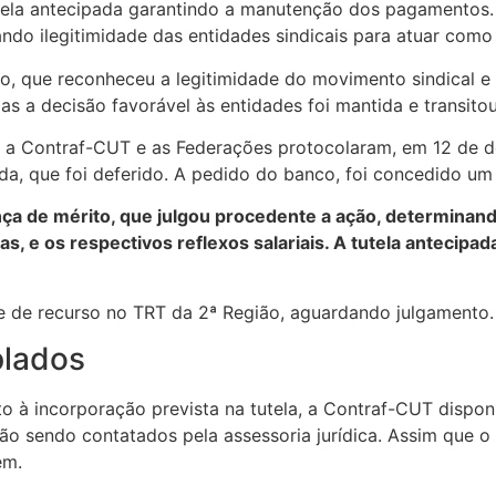
tela antecipada garantindo a manutenção dos pagamentos. 
ando ilegitimidade das entidades sindicais para atuar como
o, que reconheceu a legitimidade do movimento sindical e
mas a decisão favorável às entidades foi mantida e transi
, a Contraf-CUT e as Federações protocolaram, em 12 de
da, que foi deferido. A pedido do banco, foi concedido um
nça de mérito, que julgou procedente a ação, determinand
 e os respectivos reflexos salariais. A tutela antecipada
se de recurso no TRT da 2ª Região, aguardando julgamento.
plados
ito à incorporação prevista na tutela, a Contraf-CUT dispon
tão sendo contatados pela assessoria jurídica. Assim que 
em.