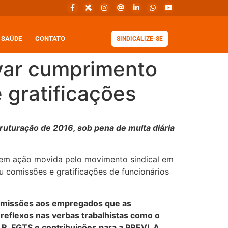
SAÚDE
CONTATO
SINDICALIZE-SE
ovar cumprimento
 gratificações
uturação de 2016, sob pena de multa diária
, em ação movida pelo movimento sindical em
u comissões e gratificações de funcionários
comissões aos empregados que as
 reflexos nas verbas trabalhistas como o
LR, FGTS e contribuições para a PREVI. A