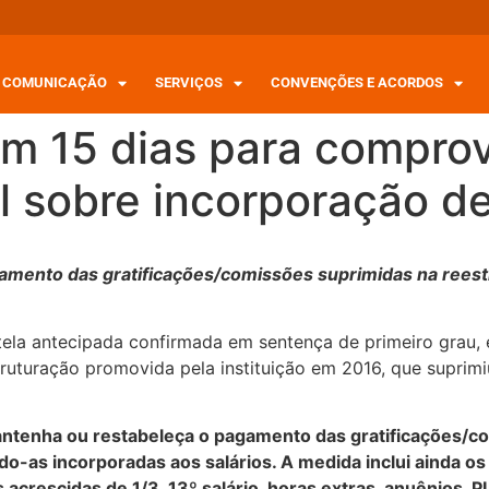
COMUNICAÇÃO
SERVIÇOS
CONVENÇÕES E ACORDOS
tem 15 dias para compr
al sobre incorporação de
mento das gratificações/comissões suprimidas na reestr
tela antecipada confirmada em sentença de primeiro grau
ruturação promovida pela instituição em 2016, que suprimi
mantenha ou restabeleça o pagamento das gratificações/
-as incorporadas aos salários. A medida inclui ainda os
rescidas de 1/3, 13º salário, horas extras, anuênios, P