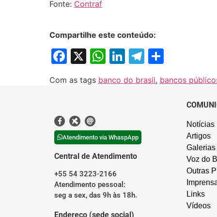
Fonte:
Contraf
Compartilhe este conteúdo:
Facebook
X
WhatsApp
LinkedIn
Telegram
Share
Com as tags
banco do brasil
,
bancos público
COMUNI
Notícias
Artigos
Atendimento via WhaspApp
Galerias
Central de Atendimento
Voz do B
Outras P
+55 54 3223-2166
Imprens
Atendimento pessoal:
Links
seg a sex, das 9h às 18h.
Vídeos
Endereço (sede social)