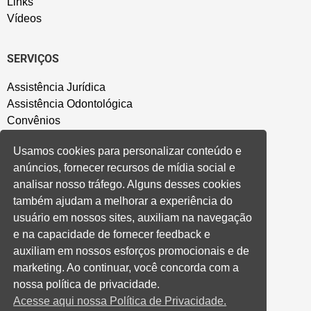
Links
Vídeos
SERVIÇOS
Assistência Jurídica
Assistência Odontológica
Convênios
Sede Campestre
Usamos cookies para personalizar conteúdo e
Salão de Festa
anúncios, fornecer recursos de mídia social e
Política de Privacidade
analisar nosso tráfego. Alguns desses cookies
também ajudam a melhorar a experiência do
CONVENÇÃO COLETIVA E ACORDOS
usuário em nossos sites, auxiliam na navegação
e na capacidade de fornecer feedback e
Convenções Coletivas
auxiliam em nossos esforços promocionais e de
Banco do Brasil
marketing. Ao continuar, você concorda com a
Caixa Econômica Federal
nossa política de privacidade.
Banrisul
Acesse aqui nossa Política de Privacidade.
Privados