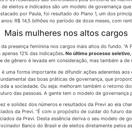
s de eleitos e indicados são um modelo de governança que
acado por Paula, foi resultado do Plano 1, um dos princip
 anos: R$ 14,5 bilhões no período de doze meses, com renta
Mais mulheres nos altos cargos
 da presença feminina nos cargos mais altos do fundo. “A
m apenas 12% das indicações
. No último processo seletivo
e de gênero é levada em consideração, mas também a de ra
 uma forma importante de difundir ações aderentes aos cri
e fundamental das boas práticas de governança, que propor
e toda a sociedade. Ou seja: melhoram também o retorno dos
uturo das pessoas. A gente tem o modelo de governança po
tez e solidez dos números e resultados da Previ ao ela cha
iados da Previ. “É com o propósito de cuidar do futuro da
ociados da Previ. Desta essência deriva o seu modelo de go
rocinador Banco do Brasil e de eleitos diretamente pelos as