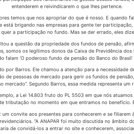
entenderem e reivindicarem o que lhes pertence.
hadores temos que nos apropriar do que é nosso. E quando 
e está brigando nas empresas para gente ter participação,
e quer a participação no fundo. Mas se der errado, eles di
tou a questão da propriedade dos fundos de pensão, afir
s, somos os legítimos donos da Caixa de Previdência dos F
 falam ‘O poderoso fundo de pensão do Banco do Brasil’ –
do por Barros. Ele chamou a atenção para a necessidade de 
ão de pessoas de mercado para gerir os fundos de pensão,
o mercado”. Segundo Barros, essa medida representa um ri
xemplo, a Lei 14.803 fruto do PL 5503 em que nós atuamo
de tributação no momento em que entramos no benefício. Es
ez um convite aos presentes para conhecerem e se filiare
 previdenciários. “A ANAPAR foi muito discutida no âmbito
aria de convidá-los a entrar no site e conhecerem, assoc