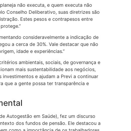
 planeja não executa, e quem executa não
lo Conselho Deliberativo, suas diretrizes são
istração. Estes pesos e contrapesos entre
 protege.”
aumentando consideravelmente a indicação de
egou a cerca de 30%. Vale destacar que não
igem, idade e experiências.”
térios ambientais, sociais, de governança e
cionam mais sustentabilidade aos negócios,
 investimentos e ajudam a Previ a continuar
 que a gente possa ter transparência e
mental
 de Autogestão em Saúde), fez um discurso
ontexto dos fundos de pensão. Ele destacou a
 bem como a importância de os trabalhadores