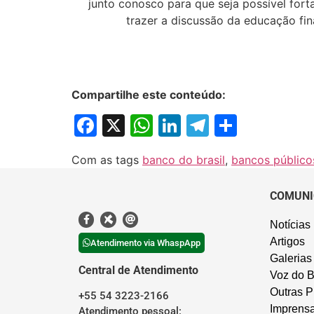
junto conosco para que seja possível for
trazer a discussão da educação fin
Compartilhe este conteúdo:
Facebook
X
WhatsApp
LinkedIn
Telegram
Share
Com as tags
banco do brasil
,
bancos público
COMUNI
Notícias
Artigos
Atendimento via WhaspApp
Galerias
Central de Atendimento
Voz do B
Outras P
+55 54 3223-2166
Imprens
Atendimento pessoal: