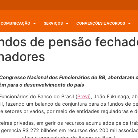
COMUNICAÇÃO
SERVIÇOS
CONVENÇÕES E ACORDOS
ndos de pensão fecha
lhadores
 Congresso Nacional dos Funcionários do BB, abordaram o
bém para o desenvolvimento do país
Funcionários do Banco do Brasil (
Previ
), João Fukunaga, ab
il, fazendo um balanço da conjuntura para os fundos de p
e setores privados, por meio de entidades reguladoras e 
nceiras privadas, em gerir os recursos acumulados pelos tr
 gerencia R$ 272 bilhões em recursos dos 200 mil associa
ativa e aposentados do Banco do Brasil.