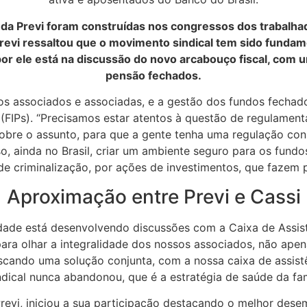
a Previ foram construídas nos congressos dos trabalhado
 Previ ressaltou que o movimento sindical tem sido funda
or ele está na discussão do novo arcabouço fiscal, com 
pensão fechados.
 associados e associadas, e a gestão dos fundos fechados
(FIPs). “Precisamos estar atentos à questão de regulamenta
obre o assunto, para que a gente tenha uma regulação cons
, ainda no Brasil, criar um ambiente seguro para os fundo
de criminalização, por ações de investimentos, que fazem 
Aproximação entre Previ e Cassi
idade está desenvolvendo discussões com a Caixa de Assis
para olhar a integralidade dos nossos associados, não ap
scando uma solução conjunta, com a nossa caixa de assistên
ical nunca abandonou, que é a estratégia de saúde da famí
revi, iniciou a sua participação destacando o melhor dese