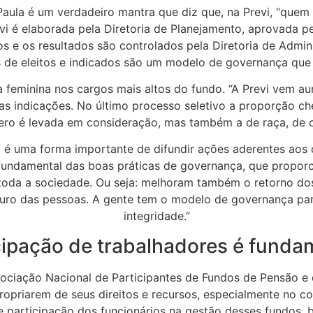
aula é um verdadeiro mantra que diz que, na Previ, “quem
revi é elaborada pela Diretoria de Planejamento, aprovada pe
os e os resultados são controlados pela Diretoria de Admin
s de eleitos e indicados são um modelo de governança que
a feminina nos cargos mais altos do fundo. “A Previ vem 
s indicações. No último processo seletivo a proporção ch
ero é levada em consideração, mas também a de raça, de or
 uma forma importante de difundir ações aderentes aos cri
e fundamental das boas práticas de governança, que propor
e toda a sociedade. Ou seja: melhoram também o retorno dos
turo das pessoas. A gente tem o modelo de governança para
integridade.”
cipação de trabalhadores é funda
ociação Nacional de Participantes de Fundos de Pensão e
ropriarem de seus direitos e recursos, especialmente no c
 participação dos funcionários na gestão desses fundos,