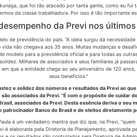
unaga, que foi tão atacado por tanta gente, como eu fui 
ermos da classe trabalhadora. Por isso é tão importante es
desempenho da Previ nos últimos
elo de previdência do país. “A ideia surgiu da necessidade 
vida não chegava aos 35 anos. Muitas mudanças e desafio
 de modelo para a previdência oficial e para todas as out
lidez. Milhares de associados e seus familiares já passar
 em que a entidade chega ao seu aniversário de 120 anos, 
seus benefícios.”
ustez e solidez dos números e resultados da Previ ao que
 são associados da Previ. “É com o propósito de cuidar d
Brasil, associados da Previ. Desta essência deriva o seu
lo patrocinador Banco do Brasil e de eleitos diretamente p
aula é um verdadeiro mantra que diz que, na Previ, “quem
revi é elaborada pela Diretoria de Planejamento, aprovada pe
os e os resultados são controlados pela Diretoria de Admin