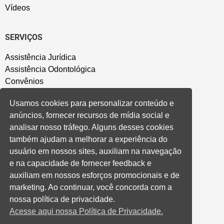
Vídeos
SERVIÇOS
Assistência Jurídica
Assistência Odontológica
Convênios
Sede Campestre
Usamos cookies para personalizar conteúdo e
Salão de Festa
anúncios, fornecer recursos de mídia social e
Política de Privacidade
analisar nosso tráfego. Alguns desses cookies
também ajudam a melhorar a experiência do
CONVENÇÃO COLETIVA E ACORDOS
usuário em nossos sites, auxiliam na navegação
e na capacidade de fornecer feedback e
Convenções Coletivas
auxiliam em nossos esforços promocionais e de
Banco do Brasil
marketing. Ao continuar, você concorda com a
Caixa Econômica Federal
nossa política de privacidade.
Banrisul
Acesse aqui nossa Política de Privacidade.
Privados