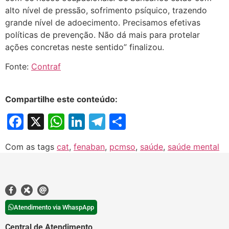
alto nível de pressão, sofrimento psíquico, trazendo
grande nível de adoecimento. Precisamos efetivas
políticas de prevenção. Não dá mais para protelar
ações concretas neste sentido” finalizou.
Fonte:
Contraf
Compartilhe este conteúdo:
Facebook
X
WhatsApp
LinkedIn
Telegram
Share
Com as tags
cat
,
fenaban
,
pcmso
,
saúde
,
saúde mental
Atendimento via WhaspApp
Central de Atendimento