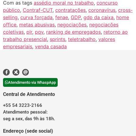
Com as tags
assédio moral no trabalho
,
concurso
público
,
Contraf-CUT
,
contratações
,
coronavírus
,
cross-
selling
,
curva forçada
,
fenae
,
GDP
,
gdp da caixa
,
home
office
,
metas abusivas
,
negociações
,
negociações
coletivas
,
plr
,
pqv
,
ranking de empregados
,
retorno ao
trabalho presencial
,
sprints
,
teletrabalho
,
valores
empresariais
,
venda casada
Atendimento via WhaspApp
Central de Atendimento
+55 54 3223-2166
Atendimento pessoal:
seg a sex, das 9h às 18h.
Endereço (sede social)