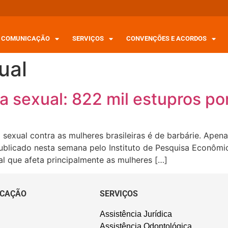
COMUNICAÇÃO
SERVIÇOS
CONVENÇÕES E ACORDOS
ual
cia sexual: 822 mil estupros p
sexual contra as mulheres brasileiras é de barbárie. Ape
publicado nesta semana pelo Instituto de Pesquisa Econômi
l que afeta principalmente as mulheres […]
CAÇÃO
SERVIÇOS
Assistência Jurídica
Assistência Odontológica