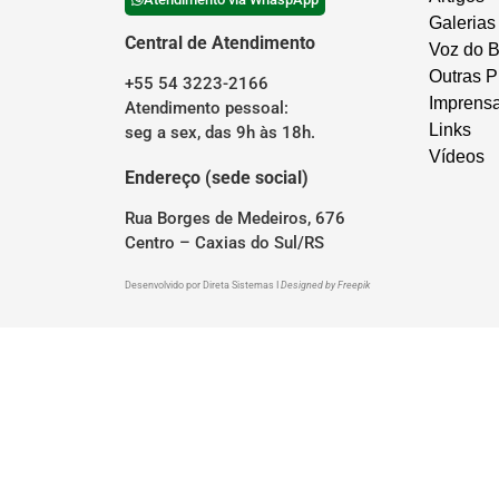
Galerias
Central de Atendimento
Voz do B
Outras P
+55 54 3223-2166
Imprens
Atendimento pessoal:
Links
seg a sex, das 9h às 18h.
Vídeos
Endereço (sede social)
Rua Borges de Medeiros, 676
Centro – Caxias do Sul/RS
Desenvolvido por
Direta Sistemas
I
Designed by Freepik