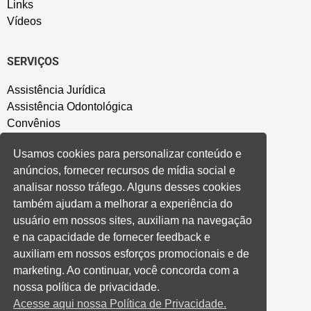
Links
Vídeos
SERVIÇOS
Assistência Jurídica
Assistência Odontológica
Convênios
Sede Campestre
Usamos cookies para personalizar conteúdo e
Salão de Festa
anúncios, fornecer recursos de mídia social e
Política de Privacidade
analisar nosso tráfego. Alguns desses cookies
também ajudam a melhorar a experiência do
CONVENÇÃO COLETIVA E ACORDOS
usuário em nossos sites, auxiliam na navegação
e na capacidade de fornecer feedback e
Convenções Coletivas
auxiliam em nossos esforços promocionais e de
Banco do Brasil
marketing. Ao continuar, você concorda com a
Caixa Econômica Federal
nossa política de privacidade.
Banrisul
Acesse aqui nossa Política de Privacidade.
Privados