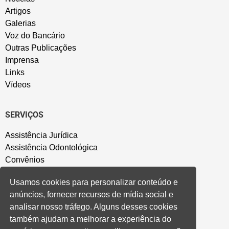
Artigos
Galerias
Voz do Bancário
Outras Publicações
Imprensa
Links
Vídeos
SERVIÇOS
Assistência Jurídica
Assistência Odontológica
Convênios
Sede Campestre
Usamos cookies para personalizar conteúdo e
Salão de Festa
anúncios, fornecer recursos de mídia social e
Política de Privacidade
analisar nosso tráfego. Alguns desses cookies
também ajudam a melhorar a experiência do
CONVENÇÃO COLETIVA E ACORDOS