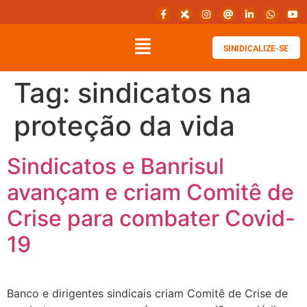
SINIDICALIZE-SE
Tag:
sindicatos na
proteção da vida
Sindicatos e Banrisul
avançam e criam Comitê de
Crise para combater Covid-
19
Banco e dirigentes sindicais criam Comitê de Crise de