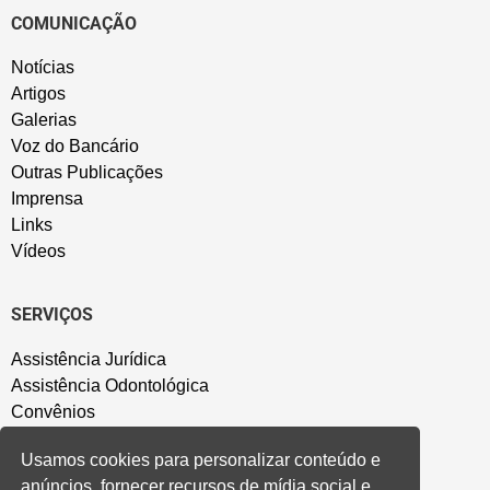
COMUNICAÇÃO
Notícias
Artigos
Galerias
Voz do Bancário
Outras Publicações
Imprensa
Links
Vídeos
SERVIÇOS
Assistência Jurídica
Assistência Odontológica
Convênios
Sede Campestre
Usamos cookies para personalizar conteúdo e
Salão de Festa
anúncios, fornecer recursos de mídia social e