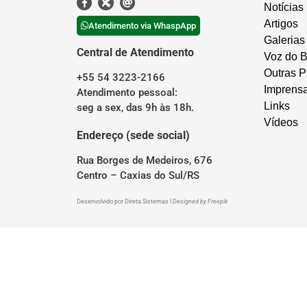
Notícias
Artigos
Atendimento via WhaspApp
Galerias
Central de Atendimento
Voz do B
Outras P
+55 54 3223-2166
Imprens
Atendimento pessoal:
Links
seg a sex, das 9h às 18h.
Vídeos
Endereço (sede social)
Rua Borges de Medeiros, 676
Centro – Caxias do Sul/RS
Desenvolvido por
Direta Sistemas
I
Designed by Freepik