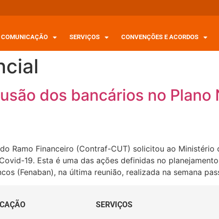
COMUNICAÇÃO
SERVIÇOS
CONVENÇÕES E ACORDOS
ncial
usão dos bancários no Plano 
o Ramo Financeiro (Contraf-CUT) solicitou ao Ministério 
 Covid-19. Esta é uma das ações definidas no planejament
os (Fenaban), na última reunião, realizada na semana pas
CAÇÃO
SERVIÇOS