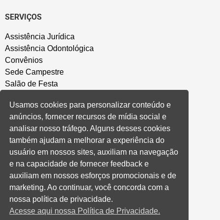
SERVIÇOS
Assistência Jurídica
Assistência Odontológica
Convênios
Sede Campestre
Salão de Festa
Política de Privacidade
Usamos cookies para personalizar conteúdo e
anúncios, fornecer recursos de mídia social e
CONVENÇÃO COLETIVA E ACORDOS
analisar nosso tráfego. Alguns desses cookies
também ajudam a melhorar a experiência do
Convenções Coletivas
usuário em nossos sites, auxiliam na navegação
Banco do Brasil
e na capacidade de fornecer feedback e
Caixa Econômica Federal
auxiliam em nossos esforços promocionais e de
Banrisul
marketing. Ao continuar, você concorda com a
Privados
nossa política de privacidade.
Aditivos RS
Acesse aqui nossa Política de Privacidade.
Cooperativas e Financeiras