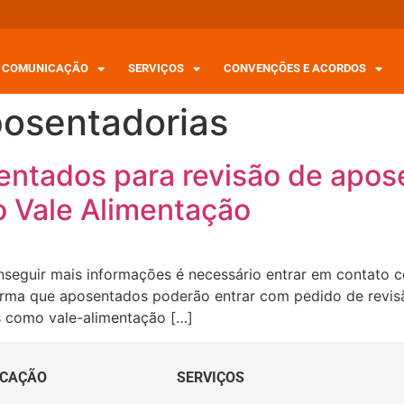
COMUNICAÇÃO
SERVIÇOS
CONVENÇÕES E ACORDOS
posentadorias
sentados para revisão de apo
o Vale Alimentação
nseguir mais informações é necessário entrar em contato c
orma que aposentados poderão entrar com pedido de revis
os como vale-alimentação […]
CAÇÃO
SERVIÇOS