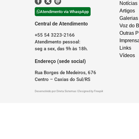
Notícias
Artigos
Atendimento via WhaspApp
Galerias
Central de Atendimento
Voz do B
Outras P
+55 54 3223-2166
Imprens
Atendimento pessoal:
Links
seg a sex, das 9h às 18h.
Vídeos
Endereço (sede social)
Rua Borges de Medeiros, 676
Centro – Caxias do Sul/RS
Desenvolvido por
Direta Sistemas
I
Designed by Freepik