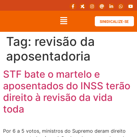
SINIDICALIZE-SE
Tag:
revisão da
aposentadoria
STF bate o martelo e
aposentados do INSS terão
direito à revisão da vida
toda
Por 6 a 5 votos, ministros do Supremo deram direito