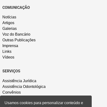
COMUNICAÇÃO
Notícias
Artigos
Galerias
Voz do Bancário
Outras Publicações
Imprensa
Links
Vídeos
SERVIÇOS
Assistência Jurídica
Assistência Odontológica
Convênios
Sede Campestre
Usamos cookies para personalizar conteúdo e
Salão de Festa