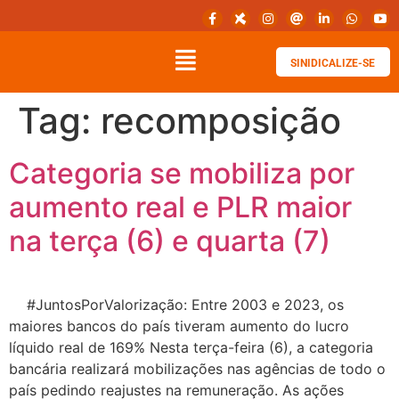
SINIDICALIZE-SE
Tag:
recomposição
Categoria se mobiliza por
aumento real e PLR maior
na terça (6) e quarta (7)
#JuntosPorValorização: Entre 2003 e 2023, os
maiores bancos do país tiveram aumento do lucro
líquido real de 169% Nesta terça-feira (6), a categoria
bancária realizará mobilizações nas agências de todo o
país pedindo reajustes na remuneração. As ações