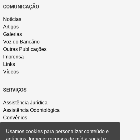
COMUNICAÇÃO
Notícias
Artigos
Galerias
Voz do Bancário
Outras Publicações
Imprensa
Links
Vídeos
SERVIÇOS
Assistência Jurídica
Assistência Odontológica
Convênios
Sede Campestre
Usamos cookies para personalizar conteúdo e
Salão de Festa
anúncios, fornecer recursos de mídia social e