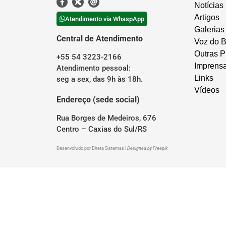
Notícias
Artigos
Atendimento via WhaspApp
Galerias
Central de Atendimento
Voz do B
Outras P
+55 54 3223-2166
Imprens
Atendimento pessoal:
Links
seg a sex, das 9h às 18h.
Vídeos
Endereço (sede social)
Rua Borges de Medeiros, 676
Centro – Caxias do Sul/RS
Desenvolvido por
Direta Sistemas
I
Designed by Freepik