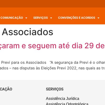
COMUNICAÇÃO
SERVIÇOS
CONVENÇÕES E ACORDOS
s Associados
çaram e seguem até dia 29 de 
Previ para os Associados “A segurança da Previ é o olhar 
dos – nas disputas às Eleições Previ 2022, nas quais as t
CAÇÃO
SERVIÇOS
Assistência Jurídica
Assistência Odontológica