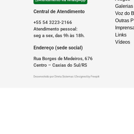
Galerias
Central de Atendimento
Voz do B
Outras P
+55 54 3223-2166
Imprens
Atendimento pessoal:
Links
seg a sex, das 9h às 18h.
Vídeos
Endereço (sede social)
Rua Borges de Medeiros, 676
Centro – Caxias do Sul/RS
Desenvolvido por
Direta Sistemas
I
Designed by Freepik