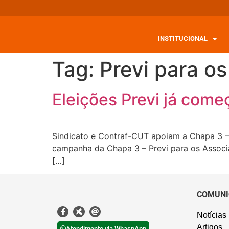
INSTITUCIONAL
Tag:
Previ para o
Eleições Previ já come
Sindicato e Contraf-CUT apoiam a Chapa 3 – 
campanha da Chapa 3 – Previ para os Associa
[…]
COMUNI
Notícias
Artigos
Atendimento via WhaspApp