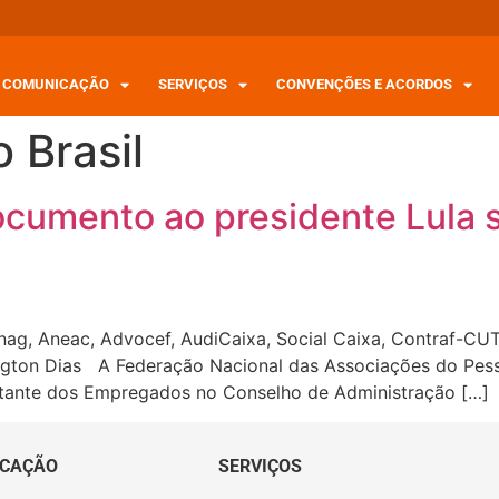
COMUNICAÇÃO
SERVIÇOS
CONVENÇÕES E ACORDOS
 Brasil
cumento ao presidente Lula s
g, Aneac, Advocef, AudiCaixa, Social Caixa, Contraf-CUT,
ington Dias A Federação Nacional das Associações do Pess
entante dos Empregados no Conselho de Administração […]
CAÇÃO
SERVIÇOS