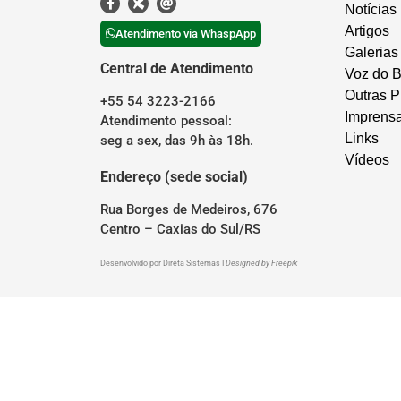
Notícias
Artigos
Atendimento via WhaspApp
Galerias
Central de Atendimento
Voz do B
Outras P
+55 54 3223-2166
Imprens
Atendimento pessoal:
Links
seg a sex, das 9h às 18h.
Vídeos
Endereço (sede social)
Rua Borges de Medeiros, 676
Centro – Caxias do Sul/RS
Desenvolvido por
Direta Sistemas
I
Designed by Freepik