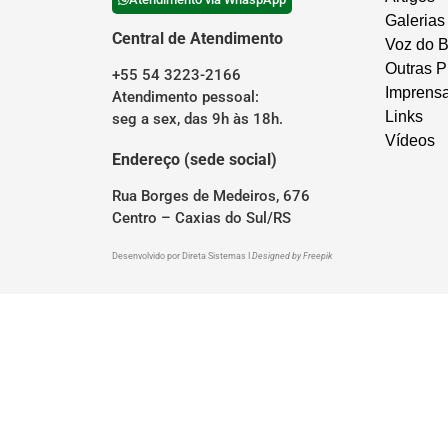
Galerias
Central de Atendimento
Voz do B
Outras P
+55 54 3223-2166
Imprens
Atendimento pessoal:
Links
seg a sex, das 9h às 18h.
Vídeos
Endereço (sede social)
Rua Borges de Medeiros, 676
Centro – Caxias do Sul/RS
Desenvolvido por
Direta Sistemas
I
Designed by Freepik