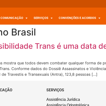
COMUNICAÇÃO
SERVIÇOS
CONVENÇÕES E ACORDOS
o Brasil
sibilidade Trans é uma data de
ans mostra que todos devem combater qualquer forma de p
 Trans. Conforme dados do Dossiê Assassinatos e Violência 
de Travestis e Transexuais (Antra), 123,8 pessoas […]
CAÇÃO
SERVIÇOS
Assistência Jurídica
Assistência Odontológica