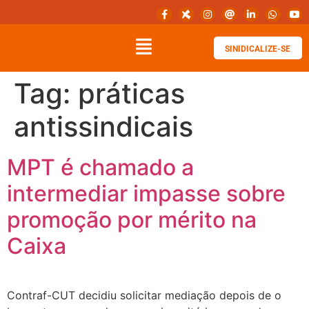
SINIDICALIZE-SE
Tag:
práticas
antissindicais
MPT é chamado a
intermediar impasse sobre
promoção por mérito na
Caixa
Contraf-CUT decidiu solicitar mediação depois de o