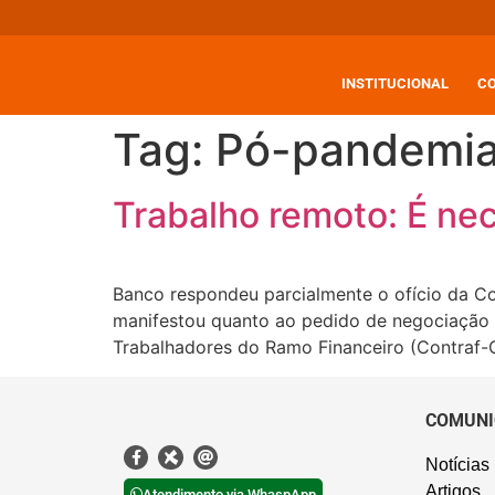
INSTITUCIONAL
C
Tag:
Pó-pandemi
Trabalho remoto: É ne
Banco respondeu parcialmente o ofício da Co
manifestou quanto ao pedido de negociação
Trabalhadores do Ramo Financeiro (Contraf-
COMUNI
Notícias
Artigos
Atendimento via WhaspApp