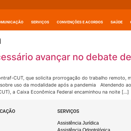
OMUNICAÇÃO
SERVIÇOS
CONVENÇÕES E ACORDOS
SAÚDE
a
cessário avançar no debate de
ntraf-CUT, que solicita prorrogação do trabalho remoto, 
 sobre uso da modalidade após a pandemia Atendendo ao 
CUT), a Caixa Econômica Federal encaminhou na noite […]
CAÇÃO
SERVIÇOS
Assistência Jurídica
Assistência Odontológica