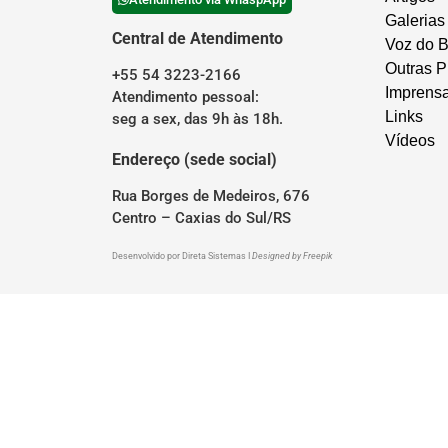
Galerias
Central de Atendimento
Voz do B
Outras P
+55 54 3223-2166
Imprens
Atendimento pessoal:
Links
seg a sex, das 9h às 18h.
Vídeos
Endereço (sede social)
Rua Borges de Medeiros, 676
Centro – Caxias do Sul/RS
Desenvolvido por
Direta Sistemas
I
Designed by Freepik