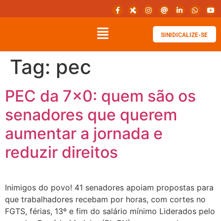
SINIDICALIZE-SE
Tag:
pec
PEC da 7×0: quem são os
senadores que querem
aumentar a jornada e
reduzir direitos
Inimigos do povo! 41 senadores apoiam propostas para
que trabalhadores recebam por horas, com cortes no
FGTS, férias, 13º e fim do salário mínimo Liderados pelo