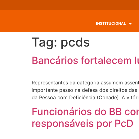
INSTITUCIONAL
Tag:
pcds
Bancários fortalecem l
Representantes da categoria assumem assento
importante passo na defesa dos direitos das
da Pessoa com Deficiência (Conade). A vitóri
Funcionários do BB co
responsáveis por PcD