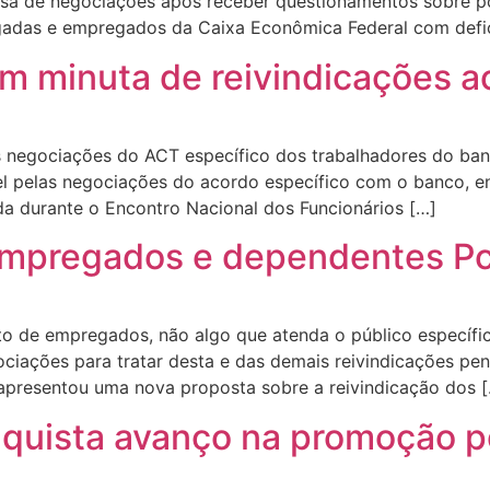
sa de negociações após receber questionamentos sobre po
gadas e empregados da Caixa Econômica Federal com defic
m minuta de reivindicações a
das negociações do ACT específico dos trabalhadores do b
 pelas negociações do acordo específico com o banco, ent
da durante o Encontro Nacional dos Funcionários […]
empregados e dependentes PcD
o de empregados, não algo que atenda o público específi
ociações para tratar desta e das demais reivindicações p
l apresentou uma nova proposta sobre a reivindicação dos 
quista avanço na promoção p