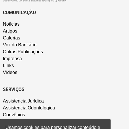
Desenvolvido por
Direta Sistemas
I
Designed by Freepik
COMUNICAÇÃO
Notícias
Artigos
Galerias
Voz do Bancário
Outras Publicações
Imprensa
Links
Vídeos
SERVIÇOS
Assistência Jurídica
Assistência Odontológica
Convênios
Sede Campestre
Usamos cookies para personalizar conteúdo e
Salão de Festa