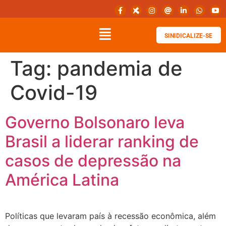
SINIDICALIZE-SE
Tag:
pandemia de
Covid-19
Governo Bolsonaro leva
Brasil a liderar ranking de
casos de depressão na
América Latina
Políticas que levaram país à recessão econômica, além