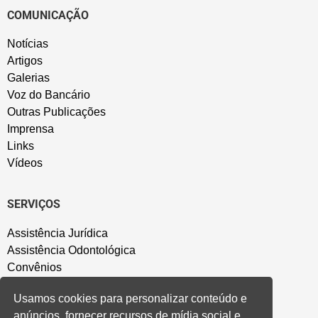
COMUNICAÇÃO
Notícias
Artigos
Galerias
Voz do Bancário
Outras Publicações
Imprensa
Links
Vídeos
SERVIÇOS
Assistência Jurídica
Assistência Odontológica
Convênios
Sede Campestre
Usamos cookies para personalizar conteúdo e
Salão de Festa
anúncios, fornecer recursos de mídia social e