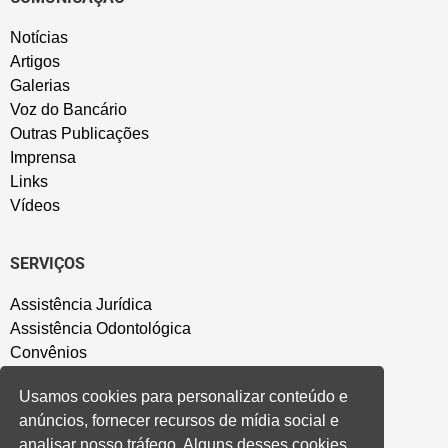
Notícias
Artigos
Galerias
Voz do Bancário
Outras Publicações
Imprensa
Links
Vídeos
SERVIÇOS
Assistência Jurídica
Assistência Odontológica
Convênios
Sede Campestre
Usamos cookies para personalizar conteúdo e
Salão de Festa
anúncios, fornecer recursos de mídia social e
Política de Privacidade
analisar nosso tráfego. Alguns desses cookies