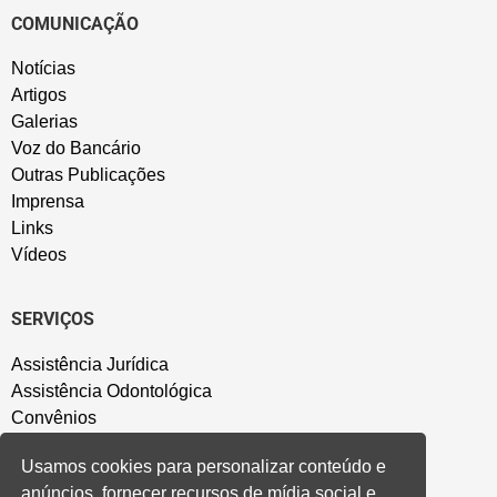
COMUNICAÇÃO
Notícias
Artigos
Galerias
Voz do Bancário
Outras Publicações
Imprensa
Links
Vídeos
SERVIÇOS
Assistência Jurídica
Assistência Odontológica
Convênios
Sede Campestre
Usamos cookies para personalizar conteúdo e
Salão de Festa
anúncios, fornecer recursos de mídia social e