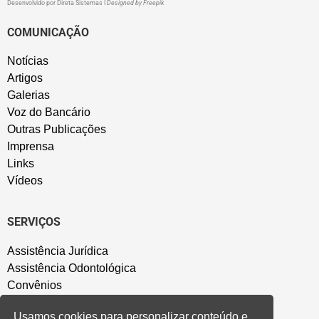
Desenvolvido por
Direta Sistemas
I
Designed by Freepik
COMUNICAÇÃO
Notícias
Artigos
Galerias
Voz do Bancário
Outras Publicações
Imprensa
Links
Vídeos
SERVIÇOS
Assistência Jurídica
Assistência Odontológica
Convênios
Sede Campestre
Usamos cookies para personalizar conteúdo e