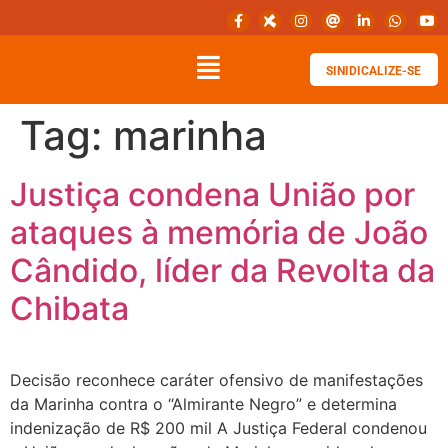
SINIDICALIZE-SE
Tag:
marinha
Justiça condena União por
ataques à memória de João
Cândido, líder da Revolta da
Chibata
Decisão reconhece caráter ofensivo de manifestações
da Marinha contra o “Almirante Negro” e determina
indenização de R$ 200 mil A Justiça Federal condenou