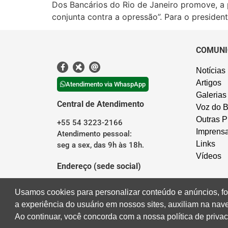
Dos Bancários do Rio de Janeiro promove, a 
conjunta contra a opressão”. Para o president
COMUNI
Notícias
Artigos
Atendimento via WhaspApp
Galerias
Central de Atendimento
Voz do B
Outras P
+55 54 3223-2166
Imprens
Atendimento pessoal:
Links
seg a sex, das 9h às 18h.
Vídeos
Endereço (sede social)
Rua Borges de Medeiros, 676
Usamos cookies para personalizar conteúdo e anúncios, fo
Centro – Caxias do Sul/RS
a experiência do usuário em nossos sites, auxiliam na na
Ao continuar, você concorda com a nossa política de priva
Desenvolvido por
Direta Sistemas
I
Designed by Freepik