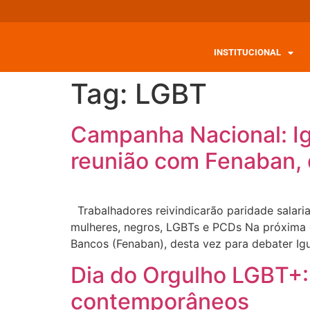
INSTITUCIONAL
Tag:
LGBT
Campanha Nacional: Ig
reunião com Fenaban, 
Trabalhadores reivindicarão paridade salari
mulheres, negros, LGBTs e PCDs Na próxima q
Bancos (Fenaban), desta vez para debater Ig
Dia do Orgulho LGBT+:
contemporâneos