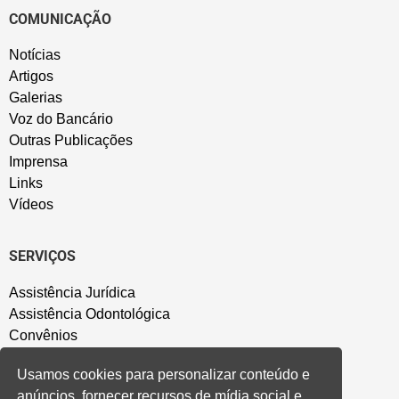
COMUNICAÇÃO
Notícias
Artigos
Galerias
Voz do Bancário
Outras Publicações
Imprensa
Links
Vídeos
SERVIÇOS
Assistência Jurídica
Assistência Odontológica
Convênios
Sede Campestre
Usamos cookies para personalizar conteúdo e
Salão de Festa
anúncios, fornecer recursos de mídia social e