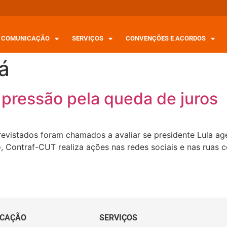
COMUNICAÇÃO
SERVIÇOS
CONVENÇÕES E ACORDOS
já
 pressão pela queda de juros
trevistados foram chamados a avaliar se presidente Lula a
ro, Contraf-CUT realiza ações nas redes sociais e nas ruas 
CAÇÃO
SERVIÇOS