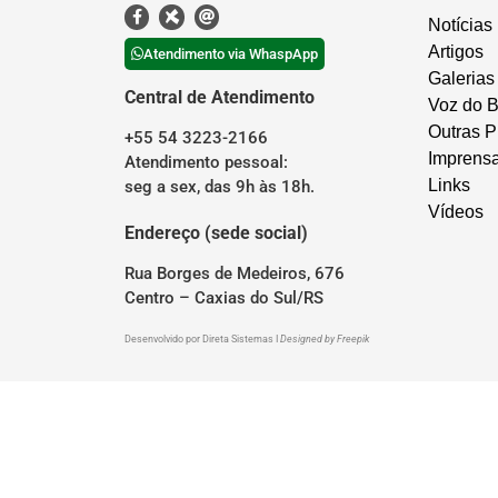
Notícias
Artigos
Atendimento via WhaspApp
Galerias
Central de Atendimento
Voz do B
Outras P
+55 54 3223-2166
Imprens
Atendimento pessoal:
Links
seg a sex, das 9h às 18h.
Vídeos
Endereço (sede social)
Rua Borges de Medeiros, 676
Centro – Caxias do Sul/RS
Desenvolvido por
Direta Sistemas
I
Designed by Freepik