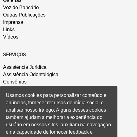
Galerias
Voz do Bancário
Outras Publicações
Imprensa
Links
Vídeos
SERVIÇOS
Assistência Jurídica
Assistência Odontológica
Convênios
Sede Campestre
Usamos cookies para personalizar conteúdo e
Salão de Festa
anúncios, fornecer recursos de mídia social e
Política de Privacidade
analisar nosso tráfego. Alguns desses cookies
também ajudam a melhorar a experiência do
CONVENÇÃO COLETIVA E ACORDOS
usuário em nossos sites, auxiliam na navegação
e na capacidade de fornecer feedback e
Convenções Coletivas