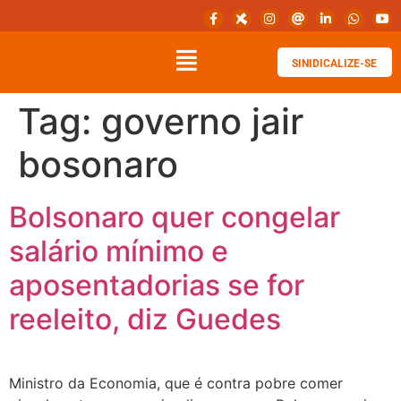
SINIDICALIZE-SE
Tag:
governo jair
bosonaro
Bolsonaro quer congelar
salário mínimo e
aposentadorias se for
reeleito, diz Guedes
Ministro da Economia, que é contra pobre comer