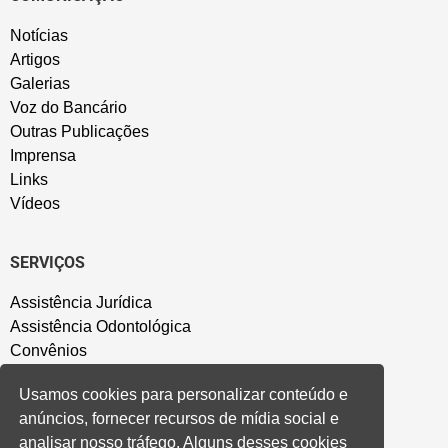
Notícias
Artigos
Galerias
Voz do Bancário
Outras Publicações
Imprensa
Links
Vídeos
SERVIÇOS
Assistência Jurídica
Assistência Odontológica
Convênios
Sede Campestre
Usamos cookies para personalizar conteúdo e
Salão de Festa
anúncios, fornecer recursos de mídia social e
Política de Privacidade
analisar nosso tráfego. Alguns desses cookies