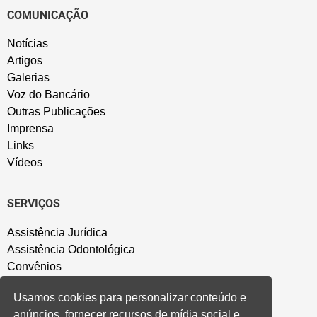
COMUNICAÇÃO
Notícias
Artigos
Galerias
Voz do Bancário
Outras Publicações
Imprensa
Links
Vídeos
SERVIÇOS
Assistência Jurídica
Assistência Odontológica
Convênios
Sede Campestre
Usamos cookies para personalizar conteúdo e
Salão de Festa
anúncios, fornecer recursos de mídia social e