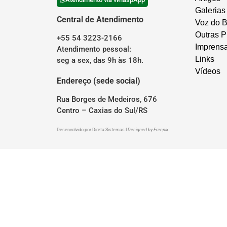
Galerias
Central de Atendimento
Voz do B
Outras P
+55 54 3223-2166
Imprens
Atendimento pessoal:
Links
seg a sex, das 9h às 18h.
Vídeos
Endereço (sede social)
Rua Borges de Medeiros, 676
Centro – Caxias do Sul/RS
Desenvolvido por
Direta Sistemas
I
Designed by Freepik