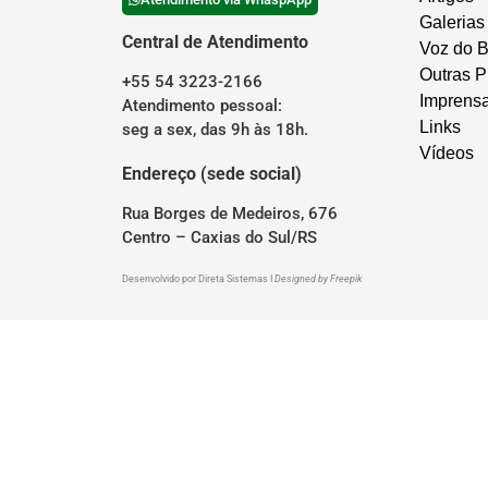
Galerias
Central de Atendimento
Voz do B
Outras P
+55 54 3223-2166
Imprens
Atendimento pessoal:
Links
seg a sex, das 9h às 18h.
Vídeos
Endereço (sede social)
Rua Borges de Medeiros, 676
Centro – Caxias do Sul/RS
Desenvolvido por
Direta Sistemas
I
Designed by Freepik