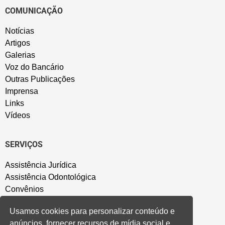
COMUNICAÇÃO
Notícias
Artigos
Galerias
Voz do Bancário
Outras Publicações
Imprensa
Links
Vídeos
SERVIÇOS
Assistência Jurídica
Assistência Odontológica
Convênios
Sede Campestre
Usamos cookies para personalizar conteúdo e
Salão de Festa
anúncios, fornecer recursos de mídia social e