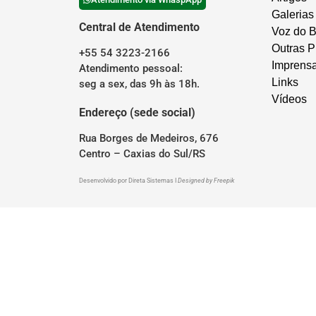
Galerias
Central de Atendimento
Voz do B
Outras P
+55 54 3223-2166
Imprens
Atendimento pessoal:
Links
seg a sex, das 9h às 18h.
Vídeos
Endereço (sede social)
Rua Borges de Medeiros, 676
Centro – Caxias do Sul/RS
Desenvolvido por
Direta Sistemas
I
Designed by Freepik