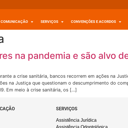
COMUNICAÇÃO
SERVIÇOS
CONVENÇÕES E ACORDOS
a
es na pandemia e são alvo de
rante a crise sanitária, bancos recorrem em ações na Jus
ações na Justiça que questionam o descumprimento do comp
. Em meio à crise sanitária, os […]
CAÇÃO
SERVIÇOS
Assistência Jurídica
Assistência Odontológica