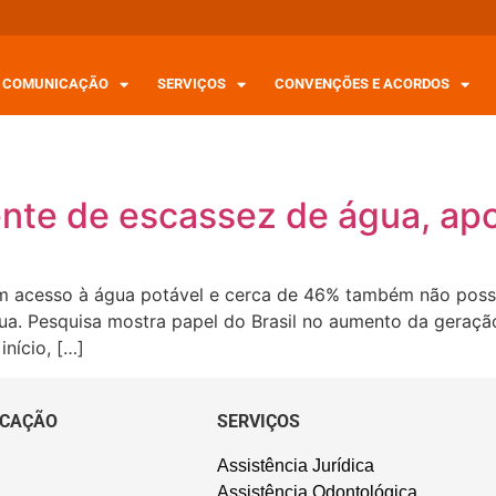
COMUNICAÇÃO
SERVIÇOS
CONVENÇÕES E ACORDOS
ente de escassez de água, apo
 acesso à água potável e cerca de 46% também não poss
ua. Pesquisa mostra papel do Brasil no aumento da geraçã
nício, […]
CAÇÃO
SERVIÇOS
Assistência Jurídica
Assistência Odontológica