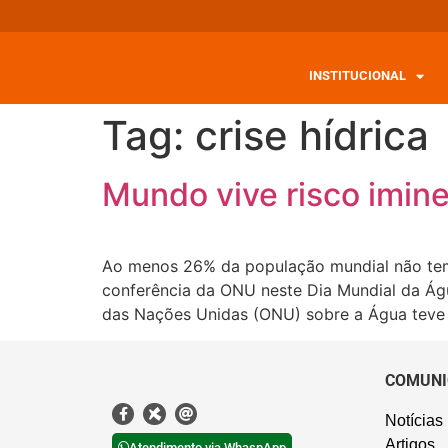
INSTITUCIONAL
Tag:
crise hídrica
Mundo vive risco imin
Ao menos 26% da população mundial não tem
conferência da ONU neste Dia Mundial da Ág
das Nações Unidas (ONU) sobre a Água teve i
COMUNI
Notícias
Artigos
Atendimento via WhaspApp