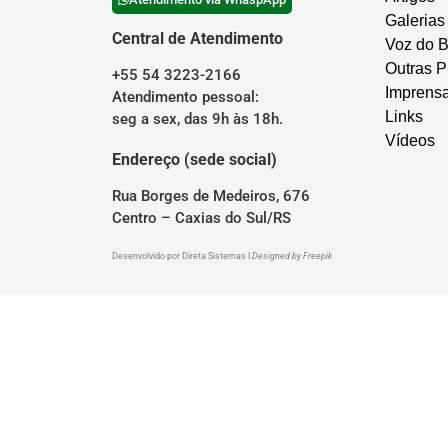
Galerias
Central de Atendimento
Voz do B
Outras P
+55 54 3223-2166
Imprens
Atendimento pessoal:
Links
seg a sex, das 9h às 18h.
Vídeos
Endereço (sede social)
Rua Borges de Medeiros, 676
Centro – Caxias do Sul/RS
Desenvolvido por
Direta Sistemas
I
Designed by Freepik