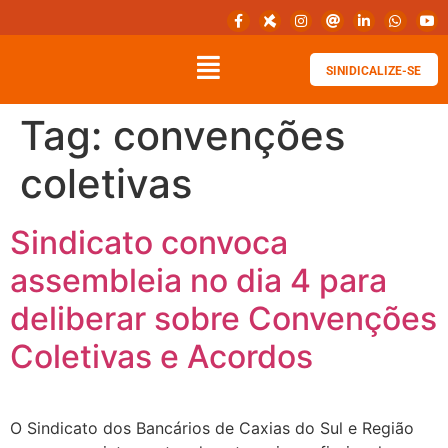
SINIDICALIZE-SE
Tag:
convenções
coletivas
Sindicato convoca
assembleia no dia 4 para
deliberar sobre Convenções
Coletivas e Acordos
O Sindicato dos Bancários de Caxias do Sul e Região