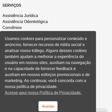
SERVIÇOS
Assistência Jurídica
Assistência Odontológica
Convênios
Sede Campestre
Usamos cookies para personalizar conteúdo e
Salão de Festa
anúncios, fornecer recursos de mídia social e
Política de Privacidade
analisar nosso tráfego. Alguns desses cookies
também ajudam a melhorar a experiência do
CONVENÇÃO COLETIVA E ACORDOS
usuário em nossos sites, auxiliam na navegação
e na capacidade de fornecer feedback e
Convenções Coletivas
auxiliam em nossos esforços promocionais e de
Banco do Brasil
marketing. Ao continuar, você concorda com a
Caixa Econômica Federal
nossa política de privacidade.
Banrisul
Acesse aqui nossa Política de Privacidade.
Privados
Aditivos RS
Cooperativas e Financeiras
Aceitar