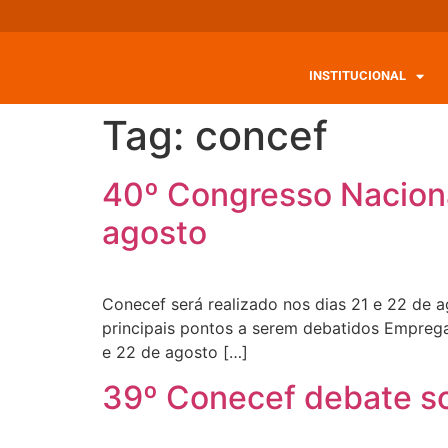
INSTITUCIONAL
Tag:
concef
40º Congresso Naciona
agosto
Conecef será realizado nos dias 21 e 22 de 
principais pontos a serem debatidos Emprega
e 22 de agosto […]
39º Conecef debate so