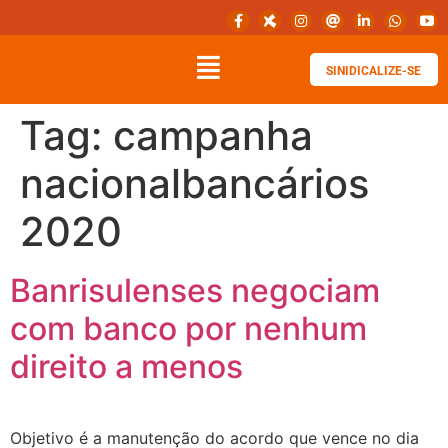
SINIDICALIZE-SE
Tag:
campanha
nacionalbancários
2020
Banrisulenses negociam
com banco por nenhum
direito a menos
Objetivo é a manutenção do acordo que vence no dia