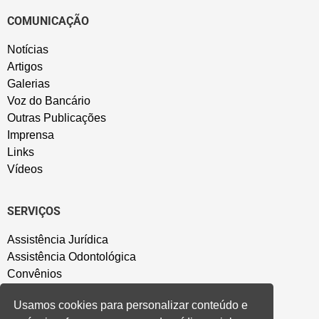
COMUNICAÇÃO
Notícias
Artigos
Galerias
Voz do Bancário
Outras Publicações
Imprensa
Links
Vídeos
SERVIÇOS
Assistência Jurídica
Assistência Odontológica
Convênios
Sede Campestre
Usamos cookies para personalizar conteúdo e
Salão de Festa