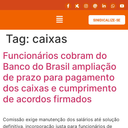
SINIDICALIZE-SE
Tag:
caixas
Funcionários cobram do
Banco do Brasil ampliação
de prazo para pagamento
dos caixas e cumprimento
de acordos firmados
Comissão exige manutenção dos salários até solução
definitiva, incorporação justa para funcionários de