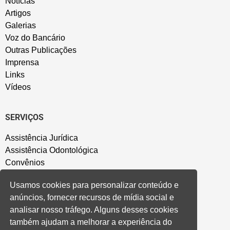
Notícias
Artigos
Galerias
Voz do Bancário
Outras Publicações
Imprensa
Links
Vídeos
SERVIÇOS
Assistência Jurídica
Assistência Odontológica
Convênios
Sede Campestre
Usamos cookies para personalizar conteúdo e
Salão de Festa
anúncios, fornecer recursos de mídia social e
Política de Privacidade
analisar nosso tráfego. Alguns desses cookies
também ajudam a melhorar a experiência do
CONVENÇÃO COLETIVA E ACORDOS